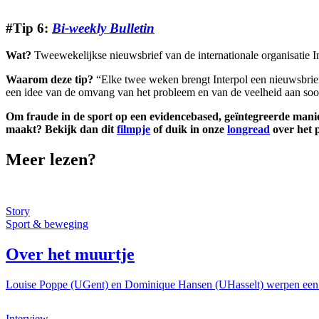
#Tip 6:
Bi-weekly Bulletin
Wat?
Tweewekelijkse nieuwsbrief van de internationale organisatie I
Waarom deze tip?
“Elke twee weken brengt Interpol een nieuwsbrief u
een idee van de omvang van het probleem en van de veelheid aan soorten
Om fraude in de sport op een evidencebased, geïntegreerde ma
maakt? Bekijk dan dit
filmpje
of duik in onze
longread
over het p
Meer lezen?
Image
Story
Sport & beweging
Over het muurtje
Louise Poppe (UGent) en Dominique Hansen (UHasselt) werpen een bli
Image
Interview