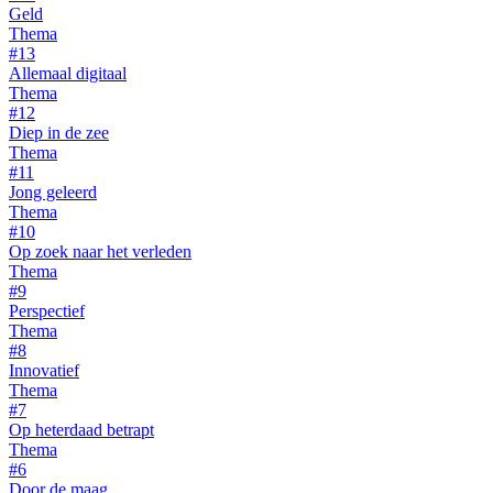
Geld
Thema
#13
Allemaal digitaal
Thema
#12
Diep in de zee
Thema
#11
Jong geleerd
Thema
#10
Op zoek naar het verleden
Thema
#9
Perspectief
Thema
#8
Innovatief
Thema
#7
Op heterdaad betrapt
Thema
#6
Door de maag