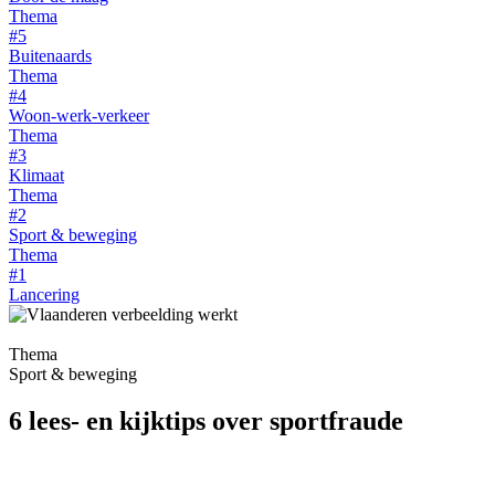
Thema
#5
Buitenaards
Thema
#4
Woon-werk-verkeer
Thema
#3
Klimaat
Thema
#2
Sport & beweging
Thema
#1
Lancering
Thema
Sport & beweging
6 lees- en kijktips over sportfraude