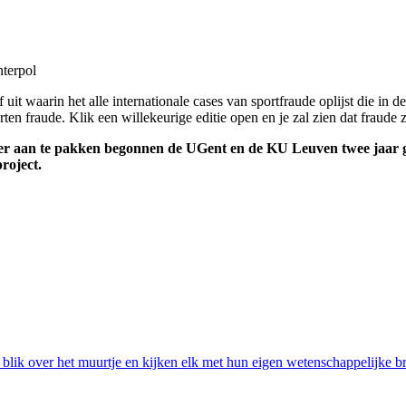
nterpol
it waarin het alle internationale cases van sportfraude oplijst die in de
 fraude. Klik een willekeurige editie open en je zal zien dat fraude zi
nier aan te pakken begonnen de UGent en de KU Leuven twee jaar
roject.
k over het muurtje en kijken elk met hun eigen wetenschappelijke bri