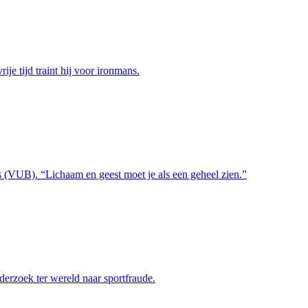
e tijd traint hij voor ironmans.
s (VUB). “Lichaam en geest moet je als een geheel zien.”
rzoek ter wereld naar sportfraude.