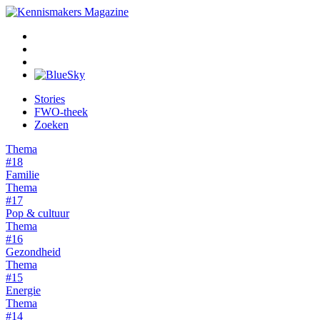
Overslaan
en
naar
Social
de
inhoud
media
gaan
Stories
FWO-theek
Hoofdnavigatie
Zoeken
Thema
#18
Familie
Thema
#17
Pop & cultuur
Thema
#16
Gezondheid
Thema
#15
Energie
Thema
#14