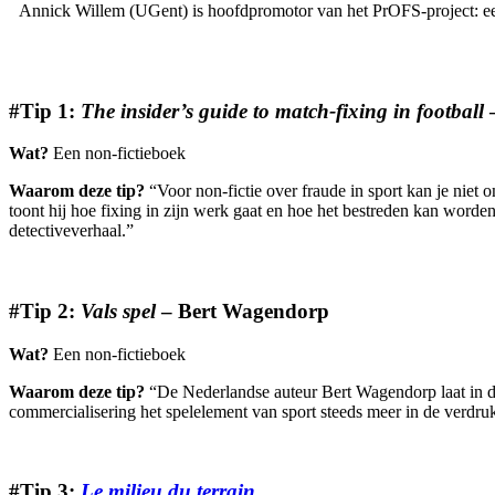
Annick Willem (UGent) is hoofdpromotor van het PrOFS-project: een o
#Tip 1:
The insider’s guide to match-fixing in football
Wat?
Een non-fictieboek
Waarom deze tip?
“Voor non-fictie over fraude in sport kan je niet 
toont hij hoe fixing in zijn werk gaat en hoe het bestreden kan worden.
detectiveverhaal.”
#Tip 2:
Vals spel
– Bert Wagendorp
Wat?
Een non-fictieboek
Waarom deze tip?
“De Nederlandse auteur Bert Wagendorp laat in dit
commercialisering het spelelement van sport steeds meer in de verdr
#Tip 3:
Le milieu du terrain