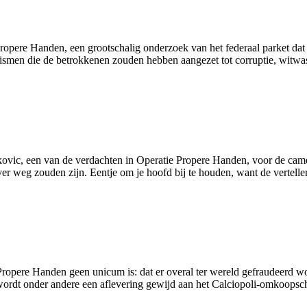
ropere Handen, een grootschalig onderzoek van het federaal parket dat a
ismen die de betrokkenen zouden hebben aangezet tot corruptie, witwas
ic, een van de verdachten in Operatie Propere Handen, voor de camera
 weg zouden zijn. Eentje om je hoofd bij te houden, want de verteller i
ropere Handen geen unicum is: dat er overal ter wereld gefraudeerd word
ordt onder andere een aflevering gewijd aan het Calciopoli-omkoopscha