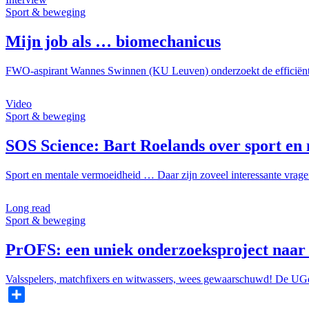
Sport & beweging
Mijn job als … biomechanicus
FWO-aspirant Wannes Swinnen (KU Leuven) onderzoekt de efficiëntie va
Image
Video
Sport & beweging
SOS Science: Bart Roelands over sport en
Sport en mentale vermoeidheid … Daar zijn zoveel interessante vragen
Image
Long read
Sport & beweging
PrOFS: een uniek onderzoeksproject naar 
Valsspelers, matchfixers en witwassers, wees gewaarschuwd! De UGe
Share