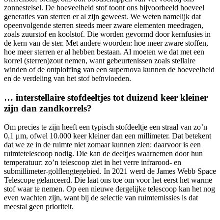
zonnestelsel. De hoeveelheid stof toont ons bijvoorbeeld hoeveel
generaties van sterren er al zijn geweest. We weten namelijk dat
opeenvolgende sterren steeds meer zware elementen meedragen,
zoals zuurstof en koolstof. Die worden gevormd door kernfusies in
de kern van de ster. Met andere woorden: hoe meer zware stoffen,
hoe meer sterren er al hebben bestaan. Al moeten we dat met een
korrel (sterren)zout nemen, want gebeurtenissen zoals stellaire
winden of de ontploffing van een supernova kunnen de hoeveelheid
en de verdeling van het stof beïnvloeden.
… interstellaire stofdeeltjes tot duizend keer kleiner
zijn dan zandkorrels?
Om precies te zijn heeft een typisch stofdeeltje een straal van zo’n
0,1 μm, ofwel 10.000 keer kleiner dan een millimeter. Dat betekent
dat we ze in de ruimte niet zomaar kunnen zien: daarvoor is een
ruimtetelescoop nodig. Die kan de deeltjes waarnemen door hun
temperatuur: zo’n telescoop ziet in het verre infrarood- en
submillimeter-golflengtegebied. In 2021 werd de James Webb Space
Telescope gelanceerd. Die laat ons toe om voor het eerst het warme
stof waar te nemen. Op een nieuwe dergelijke telescoop kan het nog
even wachten zijn, want bij de selectie van ruimtemissies is dat
meestal geen prioriteit.