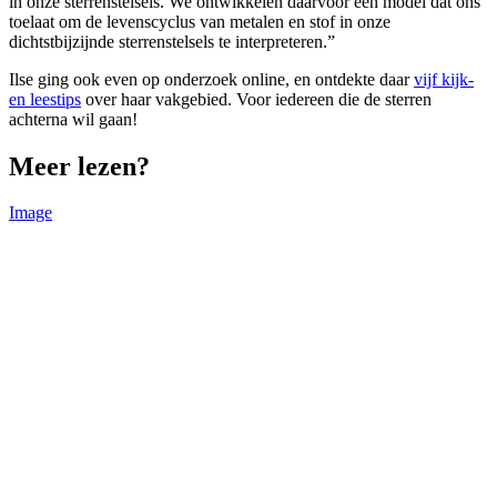
in onze sterrenstelsels. We ontwikkelen daarvoor een model dat ons
toelaat om de levenscyclus van metalen en stof in onze
dichtstbijzijnde sterrenstelsels te interpreteren.”
Ilse ging ook even op onderzoek online, en ontdekte daar
vijf kijk-
en leestips
over haar vakgebied. Voor iedereen die de sterren
achterna wil gaan!
Meer lezen?
Image