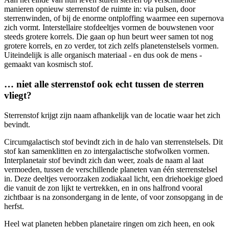
manieren opnieuw sterrenstof de ruimte in: via pulsen, door
sterrenwinden, of bij de enorme ontploffing waarmee een supernova
zich vormt. Interstellaire stofdeeltjes vormen de bouwstenen voor
steeds grotere korrels. Die gaan op hun beurt weer samen tot nog
grotere korrels, en zo verder, tot zich zelfs planetenstelsels vormen.
Uiteindelijk is alle organisch materiaal - en dus ook de mens -
gemaakt van kosmisch stof.
… niet alle sterrenstof ook echt tussen de sterren
vliegt?
Sterrenstof krijgt zijn naam afhankelijk van de locatie waar het zich
bevindt.
Circumgalactisch stof bevindt zich in de halo van sterrenstelsels. Dit
stof kan samenklitten en zo intergalactische stofwolken vormen.
Interplanetair stof bevindt zich dan weer, zoals de naam al laat
vermoeden, tussen de verschillende planeten van één sterrenstelsel
in. Deze deeltjes veroorzaken zodiakaal licht, een driehoekige gloed
die vanuit de zon lijkt te vertrekken, en in ons halfrond vooral
zichtbaar is na zonsondergang in de lente, of voor zonsopgang in de
herfst.
Heel wat planeten hebben planetaire ringen om zich heen, en ook