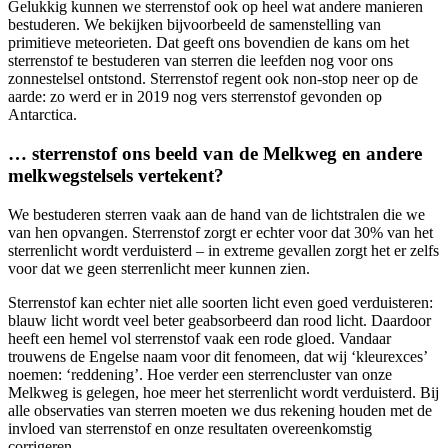
Gelukkig kunnen we sterrenstof ook op heel wat andere manieren
bestuderen. We bekijken bijvoorbeeld de samenstelling van
primitieve meteorieten. Dat geeft ons bovendien de kans om het
sterrenstof te bestuderen van sterren die leefden nog voor ons
zonnestelsel ontstond. Sterrenstof regent ook non-stop neer op de
aarde: zo werd er in 2019 nog vers sterrenstof gevonden op
Antarctica.
… sterrenstof ons beeld van de Melkweg en andere
melkwegstelsels vertekent?
We bestuderen sterren vaak aan de hand van de lichtstralen die we
van hen opvangen. Sterrenstof zorgt er echter voor dat 30% van het
sterrenlicht wordt verduisterd – in extreme gevallen zorgt het er zelfs
voor dat we geen sterrenlicht meer kunnen zien.
Sterrenstof kan echter niet alle soorten licht even goed verduisteren:
blauw licht wordt veel beter geabsorbeerd dan rood licht. Daardoor
heeft een hemel vol sterrenstof vaak een rode gloed. Vandaar
trouwens de Engelse naam voor dit fenomeen, dat wij ‘kleurexces’
noemen: ‘reddening’. Hoe verder een sterrencluster van onze
Melkweg is gelegen, hoe meer het sterrenlicht wordt verduisterd. Bij
alle observaties van sterren moeten we dus rekening houden met de
invloed van sterrenstof en onze resultaten overeenkomstig
corrigeren.