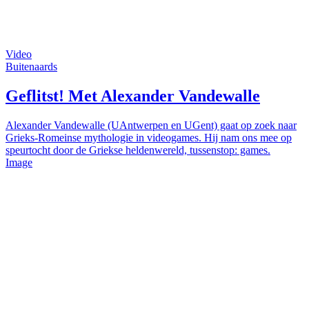
Video
Buitenaards
Geflitst! Met Alexander Vandewalle
Alexander Vandewalle (UAntwerpen en UGent) gaat op zoek naar
Grieks-Romeinse mythologie in videogames. Hij nam ons mee op
speurtocht door de Griekse heldenwereld, tussenstop: games.
Image