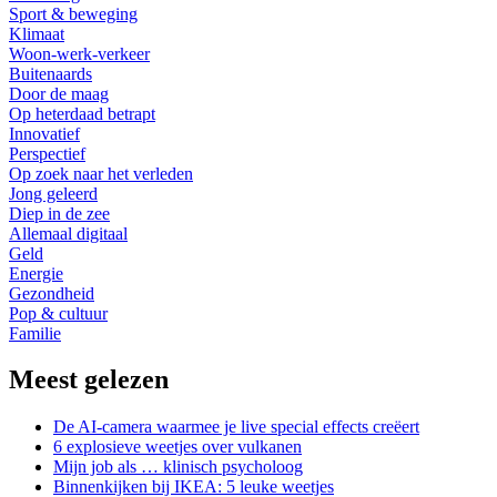
Sport & beweging
Klimaat
Woon-werk-verkeer
Buitenaards
Door de maag
Op heterdaad betrapt
Innovatief
Perspectief
Op zoek naar het verleden
Jong geleerd
Diep in de zee
Allemaal digitaal
Geld
Energie
Gezondheid
Pop & cultuur
Familie
Meest gelezen
De AI-camera waarmee je live special effects creëert
6 explosieve weetjes over vulkanen
Mijn job als … klinisch psycholoog
Binnenkijken bij IKEA: 5 leuke weetjes