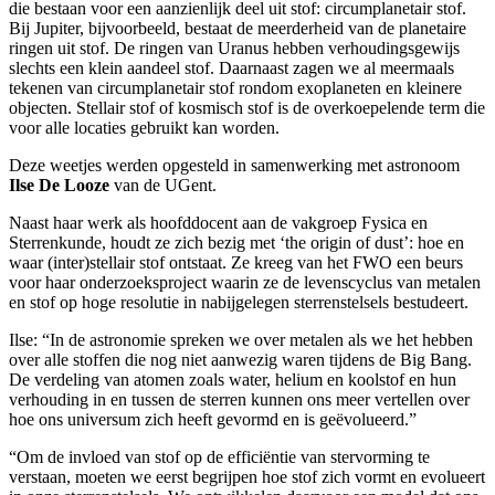
die bestaan voor een aanzienlijk deel uit stof: circumplanetair stof.
Bij Jupiter, bijvoorbeeld, bestaat de meerderheid van de planetaire
ringen uit stof. De ringen van Uranus hebben verhoudingsgewijs
slechts een klein aandeel stof. Daarnaast zagen we al meermaals
tekenen van circumplanetair stof rondom exoplaneten en kleinere
objecten. Stellair stof of kosmisch stof is de overkoepelende term die
voor alle locaties gebruikt kan worden.
Deze weetjes werden opgesteld in samenwerking met astronoom
Ilse De Looze
van de UGent.
Naast haar werk als hoofddocent aan de vakgroep Fysica en
Sterrenkunde, houdt ze zich bezig met ‘the origin of dust’: hoe en
waar (inter)stellair stof ontstaat. Ze kreeg van het FWO een beurs
voor haar onderzoeksproject waarin ze de levenscyclus van metalen
en stof op hoge resolutie in nabijgelegen sterrenstelsels bestudeert.
Ilse: “In de astronomie spreken we over metalen als we het hebben
over alle stoffen die nog niet aanwezig waren tijdens de Big Bang.
De verdeling van atomen zoals water, helium en koolstof en hun
verhouding in en tussen de sterren kunnen ons meer vertellen over
hoe ons universum zich heeft gevormd en is geëvolueerd.”
“Om de invloed van stof op de efficiëntie van stervorming te
verstaan, moeten we eerst begrijpen hoe stof zich vormt en evolueert