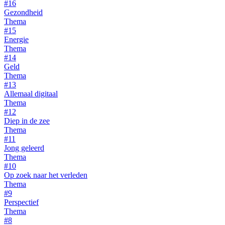
#16
Gezondheid
Thema
#15
Energie
Thema
#14
Geld
Thema
#13
Allemaal digitaal
Thema
#12
Diep in de zee
Thema
#11
Jong geleerd
Thema
#10
Op zoek naar het verleden
Thema
#9
Perspectief
Thema
#8