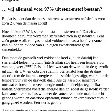
… wij allemaal voor 97% uit sterrenstof bestaan?
En dat is meer dan de meeste sterren, waar sterrenstof slechts voor
zo’n 2% van de massa zorgt!
Hoe dat komt? Wel, sterren ontstaan uit sterrenstof. Dat zit zo:
doorheen de ruimte verzamelt sterrenstof zich in gaswolken. Eens
zo’n grote wolk van gas en stof voldoende massa heeft verzameld,
kan hij onder invloed van zijn eigen zwaartekracht gaan
samentrekken.
Dan moet de gaswolk wel voldoende koel zijn, en daarbij kan
sterrenstof helpen: typisch (inter)stellair stof heeft een temperatuur
van ongeveer -255° Celsius. Heel wat van de warmte in de gaswolk
uit zich als UV- en optische straling. Sterrenstof kan die straling
absorberen: de interne energie van de stofdeeltjes stijgt, waardoor de
temperatuur van de gaswolk daalt. Als de gaswolk samentrekt,
ontstaat er bovendien veel energie omdat de deeltjes tegen elkaar
botsen. Sterrenstof voert die energie dan af, zodat de gaswolk verder
kan samentrekken. Pas wanneer de samentrekkende materie dicht
genoeg wordt, en daardoor opwarmt, kunnen er kernfusiereacties in
gang gezet worden. Een ster is geboren.
Aan het einde van hun leven sturen sterren op verschillende