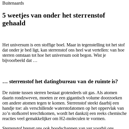
Buitenaards
5 weetjes van onder het sterrenstof
gehaald
Het universum is een stoffige boel. Maar in tegenstelling tot het stof
dat onder je bed ligt, kan sterrenstof ons heel wat vertellen: van hoe
sterren ontstaan tot hoe het universum ooit begon. Wist je
bijvoorbeeld dat …
… sterrenstof het datingbureau van de ruimte is?
De ruimte tussen sterren bestaat grotendeels uit gas. Als atomen
daarin rondzweven, moeten ze een gigantisch volume doorzoeken
om andere atomen tegen te komen. Sterrenstof steekt daarbij een
handje toe: als verschillende waterstofatomen op het oppervlak van
zo’n stofkorrel terechtkomen, wordt het dankzij een reeks chemische
reacties veel gemakkelijker om H2-moleculen te vormen.
Sterrenstof brengt ons ook boodschappen van ver voorbij ons